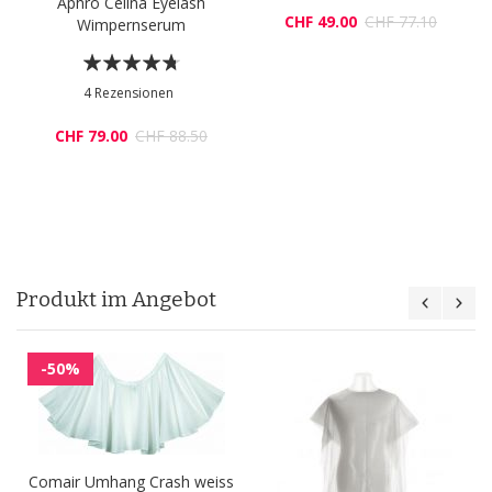
Aphro Celina Eyelash
CHF 49.00
CHF 77.10
Wimpernserum
Bewertung:
90%
4
Rezensionen
CHF 79.00
CHF 88.50
Produkt im Angebot
-50%
Comair Umhang Crash weiss