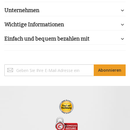
Unternehmen
Wichtige Informationen
Einfach und bequem bezahlen mit
Melden
Abonnieren
Sie
sich
für
unseren
Newsletter
an: