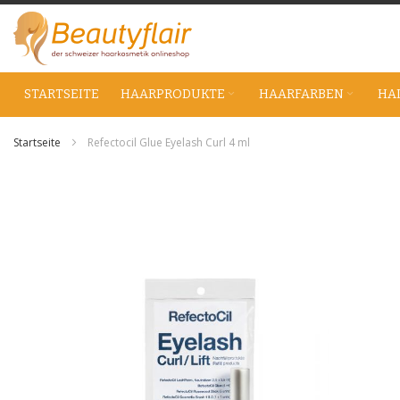
Zum
Inhalt
springen
STARTSEITE
HAARPRODUKTE
HAARFARBEN
HA
Startseite
Refectocil Glue Eyelash Curl 4 ml
Zum
Ende
der
Bildgalerie
springen