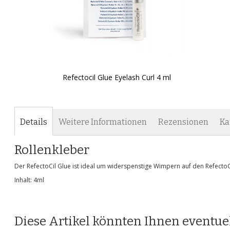
Refectocil Glue Eyelash Curl 4 ml
Zum
Anfang
der
Bildgalerie
Details
Weitere Informationen
Rezensionen
Ka
springen
Rollenkleber
Der RefectoCil Glue ist ideal um widerspenstige Wimpern auf den RefectoC
Inhalt: 4ml
Diese Artikel könnten Ihnen eventuel