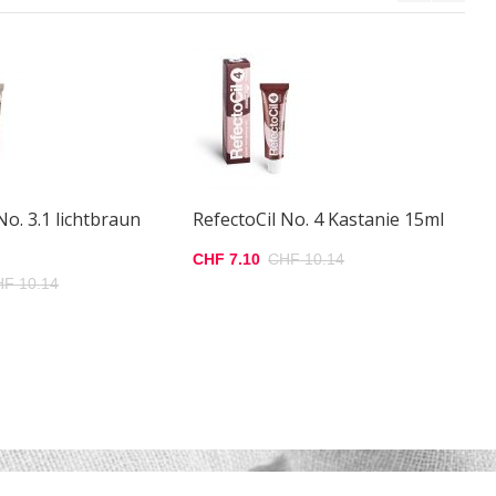
Re
1
CH
No. 3.1 lichtbraun
RefectoCil No. 4 Kastanie 15ml
CHF 7.10
CHF 10.14
F 10.14