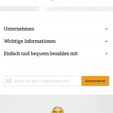
Unternehmen
Wichtige Informationen
Einfach und bequem bezahlen mit
Melden
Abonnieren
Sie
sich
für
unseren
Newsletter
an: