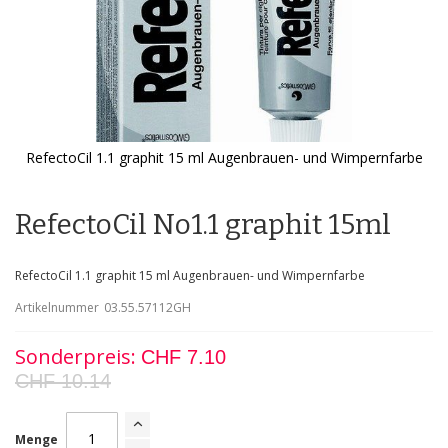
RefectoCil 1.1 graphit 15 ml Augenbrauen- und Wimpernfarbe
Zum
Anfang
der
RefectoCil No1.1 graphit 15ml
Bildgalerie
springen
RefectoCil 1.1 graphit 15 ml Augenbrauen- und Wimpernfarbe
Artikelnummer
03.55.57112GH
Sonderpreis
CHF 7.10
CHF 10.14
Menge