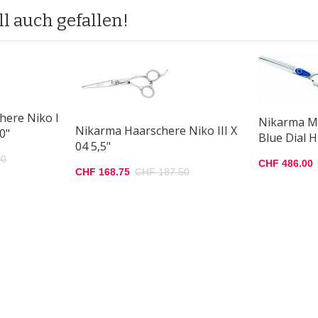
l auch gefallen!
here Niko I
Nikarma Mo
Nikarma Haarschere Niko III X
0"
Blue Dial 
04 5,5"
00
CHF 486.00
CHF 168.75
CHF 187.50