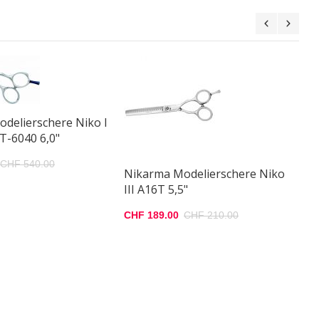
Ni
04
CH
delierschere Niko I
HT-6040 6,0"
CHF 540.00
Nikarma Modelierschere Niko
III A16T 5,5"
CHF 189.00
CHF 210.00