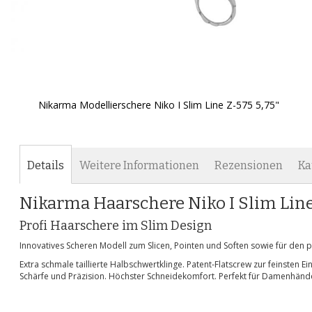
Nikarma Modellierschere Niko I Slim Line Z-575 5,75"
Zum
Anfang
der
Bildgalerie
Details
Weitere Informationen
Rezensionen
Ka
springen
Nikarma Haarschere Niko I Slim Lin
Profi Haarschere im Slim Design
Innovatives Scheren Modell zum Slicen, Pointen und Soften sowie für den p
Extra schmale taillierte Halbschwertklinge. Patent-Flatscrew zur feinsten
Schärfe und Präzision. Höchster Schneidekomfort. Perfekt für Damenhände