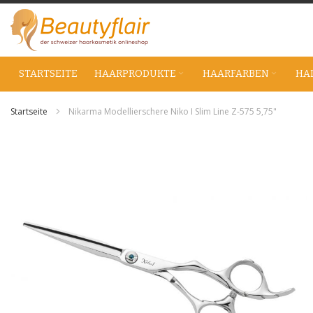
Zum
Inhalt
springen
STARTSEITE
HAARPRODUKTE
HAARFARBEN
HA
Startseite
Nikarma Modellierschere Niko I Slim Line Z-575 5,75"
Zum
Ende
der
Bildgalerie
springen