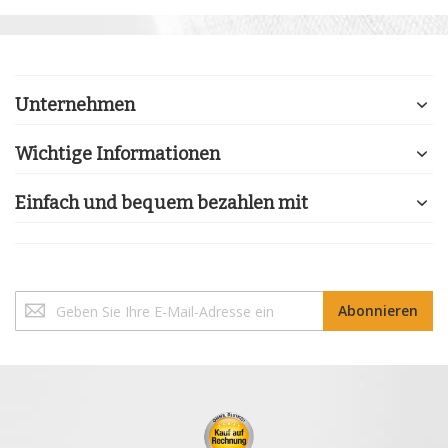
Unternehmen
Wichtige Informationen
Einfach und bequem bezahlen mit
Melden
Abonnieren
Sie
sich
für
unseren
Newsletter
an: