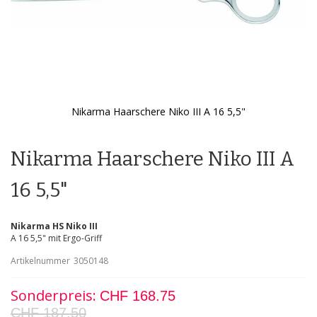
Nikarma Haarschere Niko III A 16 5,5"
Zum
Anfang
der
Nikarma Haarschere Niko III A
Bildgalerie
springen
16 5,5"
Nikarma HS Niko III
A 16 5,5" mit Ergo-Griff
Artikelnummer
3050148
Sonderpreis
CHF 168.75
CHF 187.50