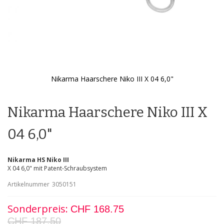
Nikarma Haarschere Niko III X 04 6,0"
Zum
Anfang
der
Nikarma Haarschere Niko III X
Bildgalerie
springen
04 6,0"
Nikarma HS Niko III
X 04 6,0" mit Patent-Schraubsystem
Artikelnummer
3050151
Sonderpreis
CHF 168.75
CHF 187.50