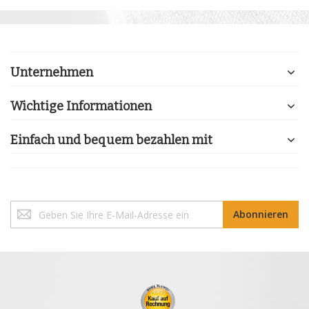
Unternehmen
Wichtige Informationen
Einfach und bequem bezahlen mit
Melden
Abonnieren
Sie
sich
für
unseren
Newsletter
an: