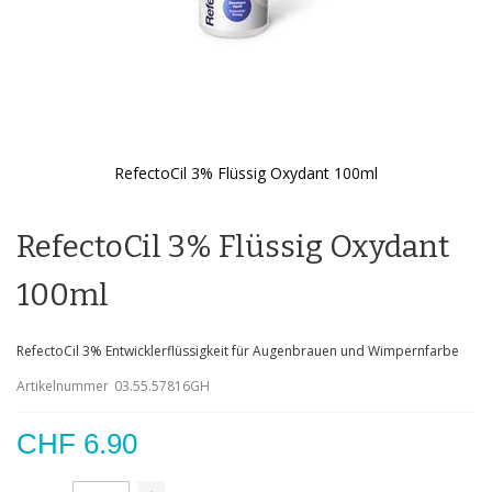
RefectoCil 3% Flüssig Oxydant 100ml
Zum
Anfang
der
RefectoCil 3% Flüssig Oxydant
Bildgalerie
springen
100ml
RefectoCil 3% Entwicklerflüssigkeit für Augenbrauen und Wimpernfarbe
Artikelnummer
03.55.57816GH
CHF 6.90