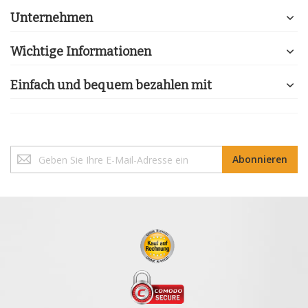
Unternehmen
Wichtige Informationen
Einfach und bequem bezahlen mit
Melden
Abonnieren
Sie
sich
für
unseren
Newsletter
an: