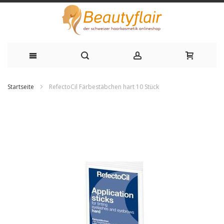
Zum
Startseite
RefectoCil Färbestäbchen hart 10 Stück
Inhalt
Zum
springen
Ende
der
Bildgalerie
springen