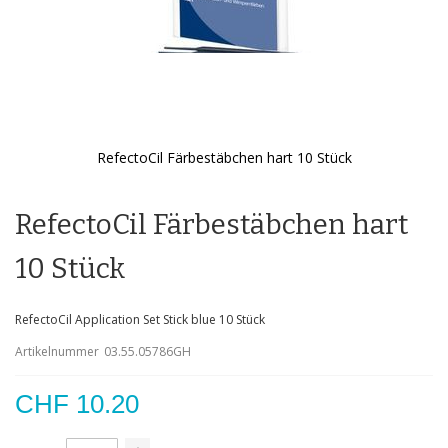
RefectoCil Färbestäbchen hart 10 Stück
Zum
Anfang
der
RefectoCil Färbestäbchen hart
Bildgalerie
springen
10 Stück
RefectoCil Application Set Stick blue 10 Stück
Artikelnummer
03.55.05786GH
CHF 10.20