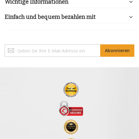
Wichtige Informationen
Einfach und bequem bezahlen mit
Melden
Abonnieren
Sie
sich
für
unseren
Newsletter
an: