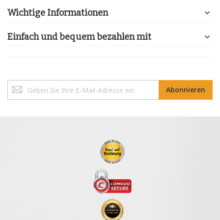
Wichtige Informationen
Einfach und bequem bezahlen mit
Melden
Abonnieren
Sie
sich
für
unseren
Newsletter
an: