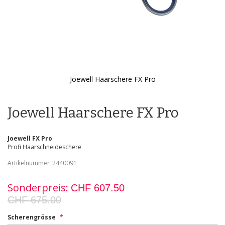
Joewell Haarschere FX Pro
Zum
Anfang
der
Joewell Haarschere FX Pro
Bildgalerie
springen
Joewell FX Pro
Profi Haarschneideschere
Artikelnummer
2440091
Sonderpreis
CHF 607.50
CHF 675.00
Scherengrösse